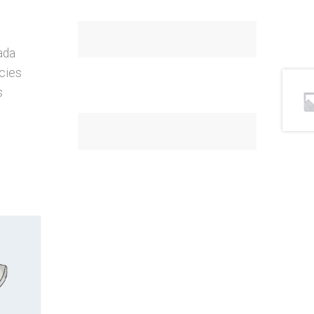
ada
icies
s