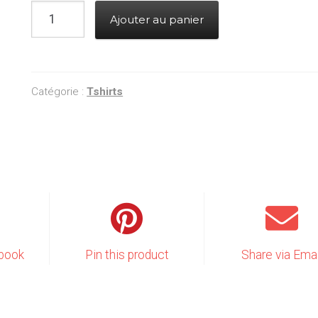
Quantité
Ajouter au panier
Catégorie :
Tshirts
book
Pin this product
Share via Emai