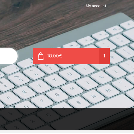
My account
18.00€
1