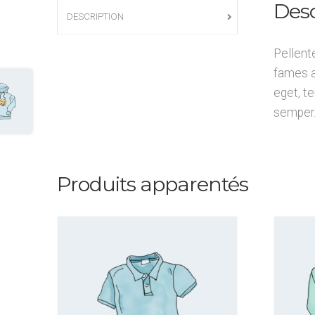
Desc
DESCRIPTION
Pellent
fames a
eget, t
semper.
Produits apparentés