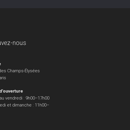
uvez-nous
e
des Champs-Élysées
aris
d’ouverture
 au vendredi : 9h00–17h00
edi et dimanche : 11h00–